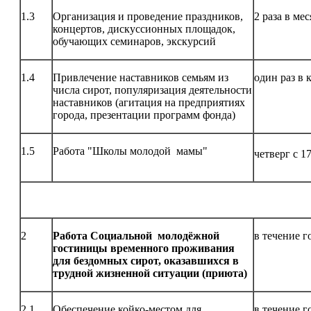
1.3
Организация и проведение праздников,
2 раза в ме
концертов, дискуссионных площадок,
обучающих семинаров, экскурсий
1.4
Привлечение наставников семьям из
один раз в 
числа сирот, популяризация деятельности
наставников (агитация на предприятиях
города, презентации программ фонда)
1.5
Работа "Школы молодой мамы"
четверг с 1
2
Работа Социальной молодёжной
в течение г
гостиницы временного проживания
для бездомных сирот, оказавшихся в
трудной жизненной ситуации (приюта)
2.1
Обеспечение койко-местом для
в течение г