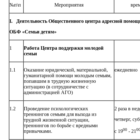
№п\п
Мероприятия
вре
I. Деятельность Общественного центра адресной помощ
ОБФ «Семьи детям»
1
Работа Центра поддержки молодой
семьи
1.1
Оказание юридической, материальной,
ежедневно
гуманитарной помощи молодым семьям,
попавшим в трудную жизненную
ситуацию (в сотрудничестве с
администрацией АГО)
1.2
Проведение психологических
2 раза в не
треннингов семьям для выхода из
четверг, су
трудной жизненной ситуации,
треннингов по борьбе с вредными
00
0
привычками.
с 19
- 21