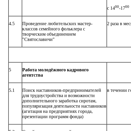
00
00
с 14
-17
4.5
Проведение любительских мастер-
2 раза в ме
классов семейного фольклера с
творческим объединением
"Святославичи"
5
Работа молодёжного кадрового
агентства
5.1
Поиск наставников-предпринимателей
в течении г
для трудоустройства и возможности
дополнительного заработка сиротам,
популяризация деятельности наставников
(агитация на предприятиях города,
презентации программ фонда)