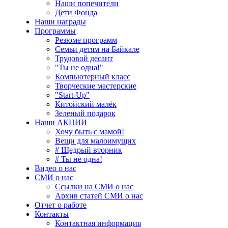
Наши попечители
Дети Фонда
Наши награды
Программы
Резюме программ
Семьи детям на Байкале
Трудовой десант
"Ты не одна!"
Компьютерный класс
Творческие мастерские
"Start-Up"
Китойский малёк
Зеленый подарок
Наши АКЦИИ
Хочу быть с мамой!
Вещи для малоимущих
# Щедрый вторник
# Ты не одна!
Видео о нас
СМИ о нас
Ссылки на СМИ о нас
Архив статей СМИ о нас
Отчет о работе
Контакты
Контактная информация