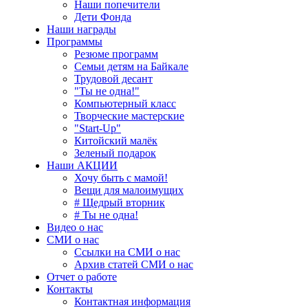
Наши попечители
Дети Фонда
Наши награды
Программы
Резюме программ
Семьи детям на Байкале
Трудовой десант
"Ты не одна!"
Компьютерный класс
Творческие мастерские
"Start-Up"
Китойский малёк
Зеленый подарок
Наши АКЦИИ
Хочу быть с мамой!
Вещи для малоимущих
# Щедрый вторник
# Ты не одна!
Видео о нас
СМИ о нас
Ссылки на СМИ о нас
Архив статей СМИ о нас
Отчет о работе
Контакты
Контактная информация