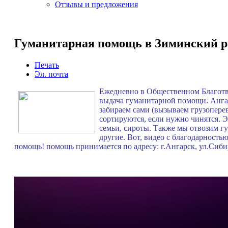
Отзывы и предложения
Гуманитарная помощь в Зиминский 
Печать
Эл. почта
Ежедневно в Общественном Благотво
выдача гуманитарной помощи. Ангарч
забираем сами (вызываем грузопере
сортируются, если нужно чинятся.
семьи, сироты. Также мы отвозим г
другие. Вот, видео с благодарность
помощь! помощь принимается по адресу: г.Ангарск, ул.Сибирс