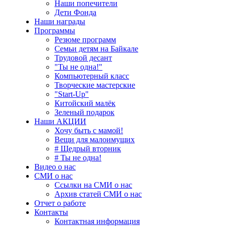
Наши попечители
Дети Фонда
Наши награды
Программы
Резюме программ
Семьи детям на Байкале
Трудовой десант
"Ты не одна!"
Компьютерный класс
Творческие мастерские
"Start-Up"
Китойский малёк
Зеленый подарок
Наши АКЦИИ
Хочу быть с мамой!
Вещи для малоимущих
# Щедрый вторник
# Ты не одна!
Видео о нас
СМИ о нас
Ссылки на СМИ о нас
Архив статей СМИ о нас
Отчет о работе
Контакты
Контактная информация