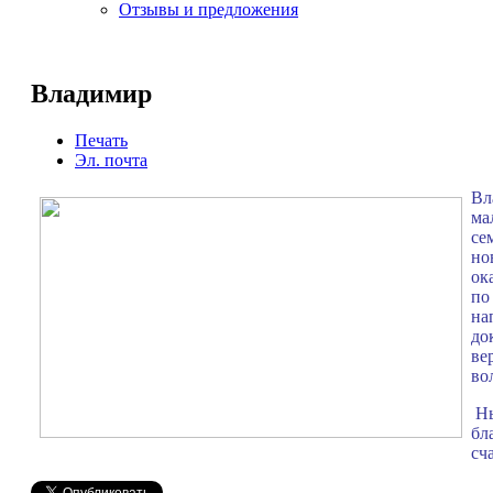
Отзывы и предложения
Владимир
Печать
Эл. почта
Вл
ма
се
но
ок
по
на
до
ве
во
Ны
бл
сч