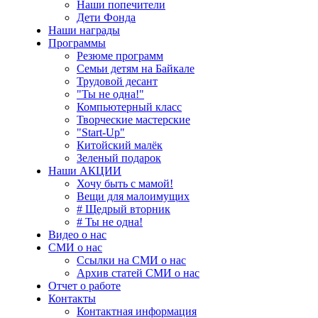
Наши попечители
Дети Фонда
Наши награды
Программы
Резюме программ
Семьи детям на Байкале
Трудовой десант
"Ты не одна!"
Компьютерный класс
Творческие мастерские
"Start-Up"
Китойский малёк
Зеленый подарок
Наши АКЦИИ
Хочу быть с мамой!
Вещи для малоимущих
# Щедрый вторник
# Ты не одна!
Видео о нас
СМИ о нас
Ссылки на СМИ о нас
Архив статей СМИ о нас
Отчет о работе
Контакты
Контактная информация