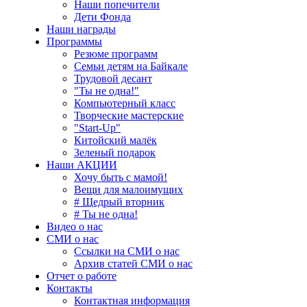
Наши попечители
Дети Фонда
Наши награды
Программы
Резюме программ
Семьи детям на Байкале
Трудовой десант
"Ты не одна!"
Компьютерный класс
Творческие мастерские
"Start-Up"
Китойский малёк
Зеленый подарок
Наши АКЦИИ
Хочу быть с мамой!
Вещи для малоимущих
# Щедрый вторник
# Ты не одна!
Видео о нас
СМИ о нас
Ссылки на СМИ о нас
Архив статей СМИ о нас
Отчет о работе
Контакты
Контактная информация