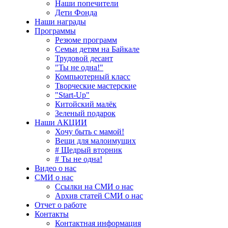
Наши попечители
Дети Фонда
Наши награды
Программы
Резюме программ
Семьи детям на Байкале
Трудовой десант
"Ты не одна!"
Компьютерный класс
Творческие мастерские
"Start-Up"
Китойский малёк
Зеленый подарок
Наши АКЦИИ
Хочу быть с мамой!
Вещи для малоимущих
# Щедрый вторник
# Ты не одна!
Видео о нас
СМИ о нас
Ссылки на СМИ о нас
Архив статей СМИ о нас
Отчет о работе
Контакты
Контактная информация