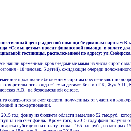
щественный центр адресной помощи бездомным сиротам Бл
нда «Семьи детям» просит финансовой помощи в оплате долг
циальной гостиницы, расположенной по адресу: ул.Сибирская
есь нашли временный кров бездомные мамы из числа сирот с ма
 сегодня - 18 человек, 5 детей), ожидающие очереди положенного
еменное проживание бездомным сиротам обеспечивают по добр
аготворительного фонда «Семьи детям»: Белкин Г.Б., Жук А.П., 
довская А.В. на безвозмездной основе.
нтр содержится за счет средств, полученных от участия в конкурс
бсидий и пожертвований.
 2015 год фонду из бюджета области выделено 52 тыс.руб., кото
ступили на счет фонда. Кроме того, в 2015 году фонд получил 
Ангарска субсидию на оплату тепла – 165 тыс.руб. , из которых 150
14год и 15 тыс.руб. – оплата на 2015год.