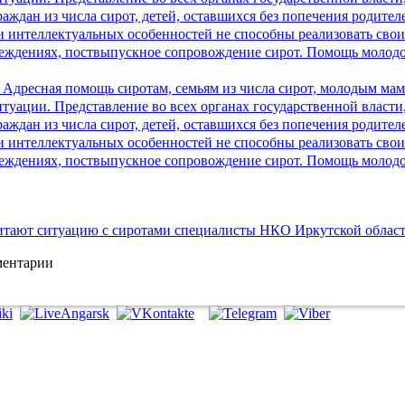
читают ситуацию с сиротами специалисты НКО Иркутской облас
ментарии