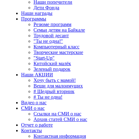
Наши попечители
Дети Фонда
Наши награды
Программы
Резюме программ
Семьи детям на Байкале
Трудовой десант
"Ты не одна!"
Компьютерный класс
Творческие мастерские
"Start-Up"
Китойский малёк
Зеленый подарок
Наши АКЦИИ
Хочу быть с мамой!
Вещи для малоимущих
# Щедрый вторник
# Ты не одна!
Видео о нас
СМИ о нас
Ссылки на СМИ о нас
Архив статей СМИ о нас
Отчет о работе
Контакты
Контактная информация