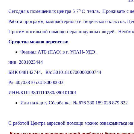
о
Сегодня в помещениях центра 5-7
С тепла. Проживать с де
Работа программ, компьютерного и творческого классов, Ц
Просим посильной помощи неравнодушных людей. Необходи
Средства можно перевести:
Филиал АТБ (ПАО) в г. УЛАН- УДЭ ,
инн. 2801023444
БИК 048142744, К/с 30101810700000000744
Р/с 40703810534180000003
ИНН/КПП3801110280/380101001
Или на карту Сбербанка № 676 280 189 028 879 822
С работой Центра адресной помощи можно ознакомиться на
Ваше участие в решении данной проблемы будет освещено