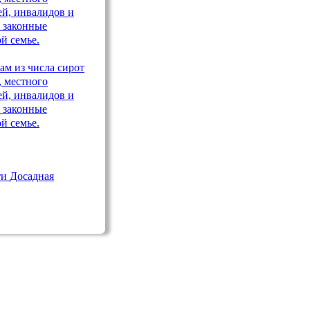
ти
Досадная