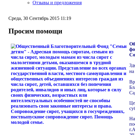
Отзывы и предложения
Среда, 30 Сентябрь 2015 11:19
Просим помощи
Об
фо
Со
Зд
на
Вр
Бл
Са
Це
су
На
по
г.
20