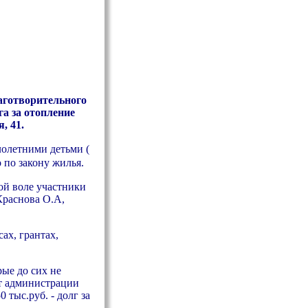
аготворительного
а за отопление
, 41.
лолетними детьми (
 по закону жилья.
ой воле участники
Краснова О.А,
ах, грантах,
рые до сих не
от администрации
 тыс.руб. - долг за