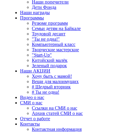
Наши попечители
Дети Фонда
Наши награды
Программы
Резюме программ
Семьи детям на Байкале
Трудовой десант
"Ты не одна!"
Компьютерный класс
Творческие мастерские
"Start-Up"
Китойский малёк
Зеленый подарок
Наши АКЦИИ
Хочу быть с мамой!
Вещи для малоимущих
# Щедрый вторник
# Ты не одна!
Видео о нас
СМИ о нас
Ссылки на СМИ о нас
Архив статей СМИ о нас
Отчет о работе
Контакты
Контактная информация