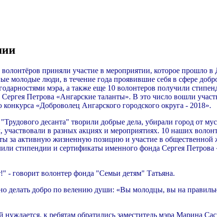
мии
 волонтёров приняли участие в мероприятии, которое прошло в
ые молодые люди, в течение года проявившие себя в сфере добр
годарностями мэра, а также еще 10 волонтеров получили стипе
 Сергея Петрова «Ангарские таланты». В это число вошли учас
конкурса «Доброволец Ангарского городского округа - 2018».
 "Трудового десанта" творили добрые дела, убирали город от му
 участвовали в разных акциях и мероприятиях. 10 наших волон
ты за активную жизненную позицию и участие в общественной 
чили стипендии и сертификаты именного фонда Сергея Петрова
!" - говорит волонтер фонда "Семьи детям" Татьяна.
жно делать добро по велению души: «Вы молодцы, вы на правил
й нуждается, к ребятам обратились заместитель мэра Марина Сас