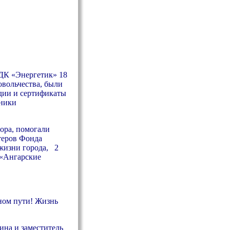
 ДК «Энергетик» 18
овольчества, были
ндии и сертификаты
тники
сора, помогали
теров Фонда
жизни города, 2
 «Ангарские
ьном пути! Жизнь
ина и заместитель