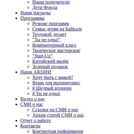
Наши попечители
Дети Фонда
Наши награды
Программы
Резюме программ
Семьи детям на Байкале
Трудовой десант
"Ты не одна!"
Компьютерный класс
Творческие мастерские
"Start-Up"
Китойский малёк
Зеленый подарок
Наши АКЦИИ
Хочу быть с мамой!
Вещи для малоимущих
# Щедрый вторник
# Ты не одна!
Видео о нас
СМИ о нас
Ссылки на СМИ о нас
Архив статей СМИ о нас
Отчет о работе
Контакты
Контактная информация