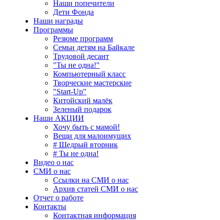
Наши попечители
Дети Фонда
Наши награды
Программы
Резюме программ
Семьи детям на Байкале
Трудовой десант
"Ты не одна!"
Компьютерный класс
Творческие мастерские
"Start-Up"
Китойский малёк
Зеленый подарок
Наши АКЦИИ
Хочу быть с мамой!
Вещи для малоимущих
# Щедрый вторник
# Ты не одна!
Видео о нас
СМИ о нас
Ссылки на СМИ о нас
Архив статей СМИ о нас
Отчет о работе
Контакты
Контактная информация