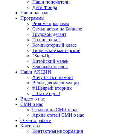
Наши попечители
Дети Фонда
Наши награды
Программы
Резюме программ
Семьи детям на Байкале
Трудовой десант
"Ты не одна!"
Компьютерный класс
Творческие мастерские
"Start-Up"
Китойский малёк
Зеленый подарок
Наши АКЦИИ
Хочу быть с мамой!
Вещи для малоимущих
# Щедрый вторник
# Ты не одна!
Видео о нас
СМИ о нас
Ссылки на СМИ о нас
Архив статей СМИ о нас
Отчет о работе
Контакты
Контактная информация